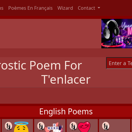
ms
Poèmes En Français
Wizard
Contact
rostic Poem For
T'enlacer
English Poems