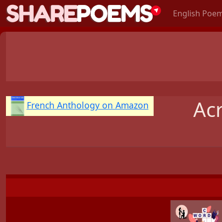
English Poe
Ac
French Anthology on Amazon