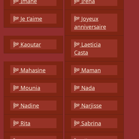
Imane
Irena
Je t'aime
Joyeux
anniversaire
Kaoutar
Laeticia
Casta
Mahasine
Maman
Mounia
Nada
Nadine
Narjisse
Rita
Sabrina