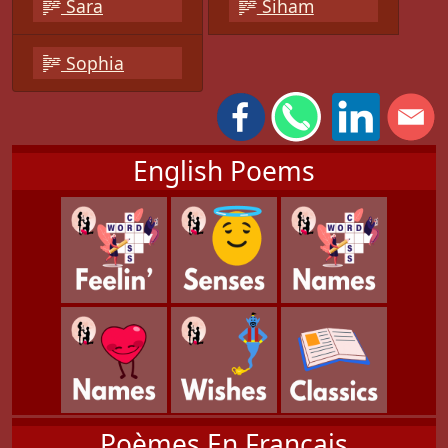
Sara
Siham
Sophia
English Poems
Poèmes En Français